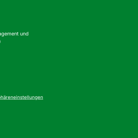
nagement und
)
phäreneinstellungen